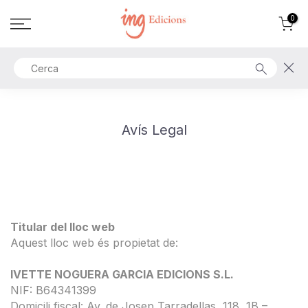
Ir
0
al
contenido
Avís Legal
Titular del lloc web
Aquest lloc web és propietat de:
IVETTE NOGUERA GARCIA EDICIONS S.L.
NIF: B64341399
Domicili fiscal: Av. de Josep Tarradellas, 118, 1B –