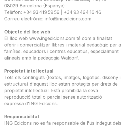
08029 Barcelona (Espanya)
Telèfon: +34 93 419 59 59 | +34 93 494 16 46
Correu electrònic: info@ingedicions.com
Objecte del lloc web
El lloc web www.ingedicions.com té com a finalitat
oferir i comercialitzar llibres i material pedagògic per a
famílies, educadors i centres educatius, especialment
alineats amb la pedagogia
Waldorf
.
Propietat intel·lectual
Tots els continguts (textos, imatges, logotips, disseny i
estructura) d'aquest lloc estan protegits per drets de
propietat intel·lectual. Està prohibida la seva
reproducció total o parcial sense autorització
expressa d'ING
Edicions
.
Responsabilitat
ING
Edicions
no es fa responsable de l'ús indegut dels