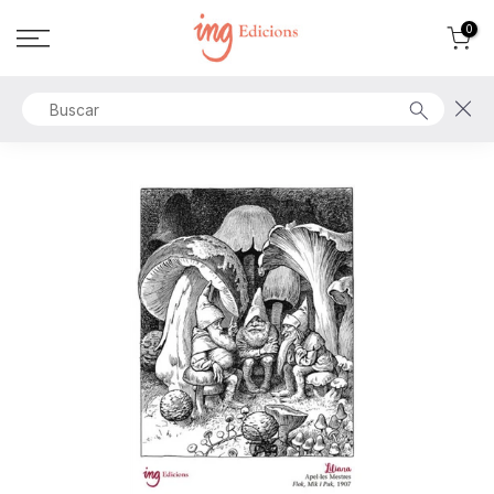
Ir
0
al
contenido