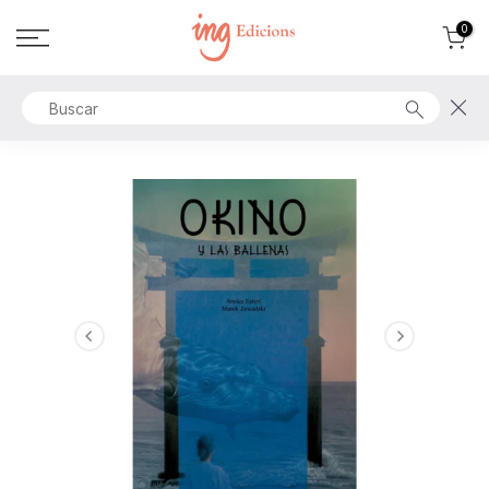
Ir
0
al
contenido