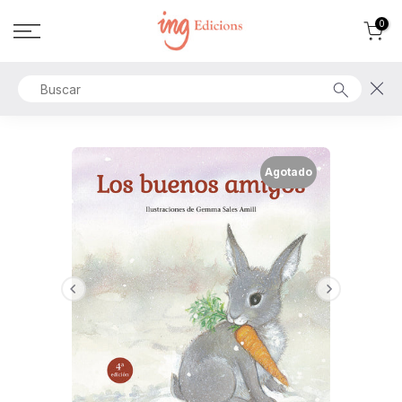
Ir
0
al
contenido
Agotado