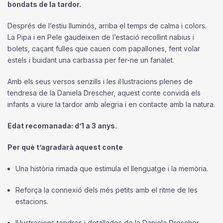
bondats de la tardor.
Després de l’estiu lluminós, arriba el temps de calma i colors.
La Pipa i en Pele gaudeixen de l’estació recollint nabius i
bolets, caçant fulles que cauen com papallones, fent volar
estels i buidant una carbassa per fer-ne un fanalet.
Amb els seus versos senzills i les il·lustracions plenes de
tendresa de la Daniela Drescher, aquest conte convida els
infants a viure la tardor amb alegria i en contacte amb la natura.
Edat recomanada: d’1 a 3 anys.
Per què t’agradarà aquest conte
Una història rimada que estimula el llenguatge i la memòria.
Reforça la connexió dels més petits amb el ritme de les
estacions.
Il·lustracions tendres i detallades de la Daniela Drescher.