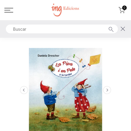
Ir
0
al
contenido