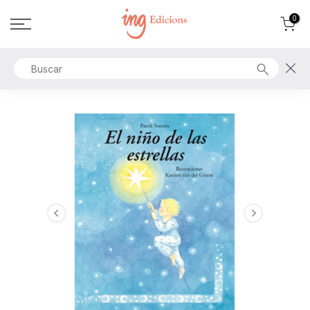
Ir
0
al
contenido