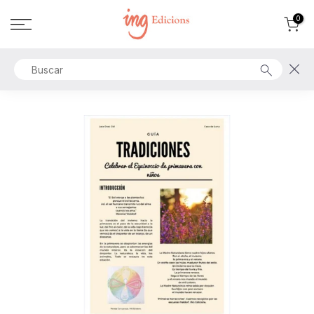
Ir
0
al
contenido