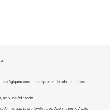
te.
 i ecològiques com les compreses de tela, les copes
 amb una felicitació.
uem cada mes com tu ara també faràs. Això ens uneix. A més,