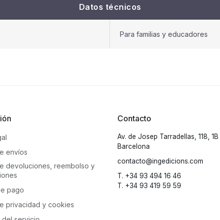
Datos técnicos
Para familias y educadores
ión
Contacto
Av. de Josep Tarradellas, 118, 1
gal
Barcelona
de envíos
contacto@ingedicions.com
 de devoluciones, reembolso y
iones
T. +34 93 494 16 46
T. +34 93 419 59 59
de pago
de privacidad y cookies
del servicio