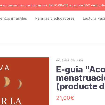
uías para madres que buscan más. ENVIO GRATIS a partir de 50€* dentro de 
entos infantiles
Familias y educadores
Lectura Fáci
ed. Casa de Luna
E-guia "Ac
menstruació
(producte di
21,00€