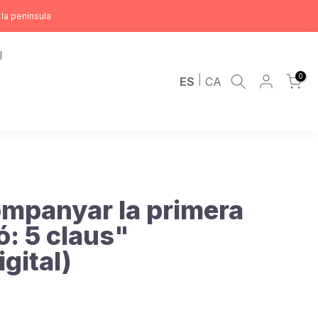
la península
l
0
|
ES
CA
ompanyar la primera
: 5 claus"
gital)