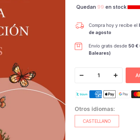
Quedan
99
en stock
Compra hoy y recibe el
de agosto
Envío gratis desde
50 € 
Baleares)
A
Otros idiomas:
CASTELLANO