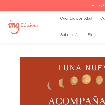
Ir
Cuentos y G
al
contenido
Cuentos por edad
Cu
Saber más
Blog