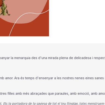
panyar la menarquia des d'una mirada plena de delicadesa i respec
amb amor. Ara és temps d'ensenyar a les nostres nenes eines sanes
tres filles amb més abraçades que paraules, amb emoció, amb amor,
ibat. Ets la portadora de la saviesa de tot el teu llinatge, totes menstr