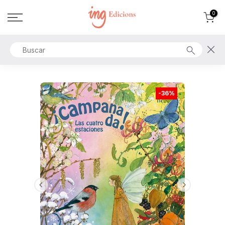
Ir
0
al
contenido
-36%