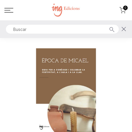
Ir
0
al
contenido