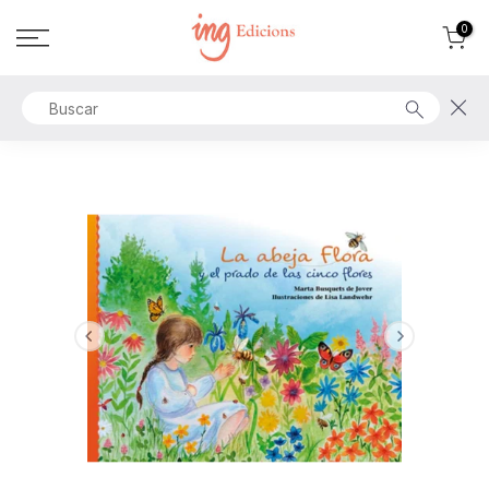
Ir
0
al
contenido