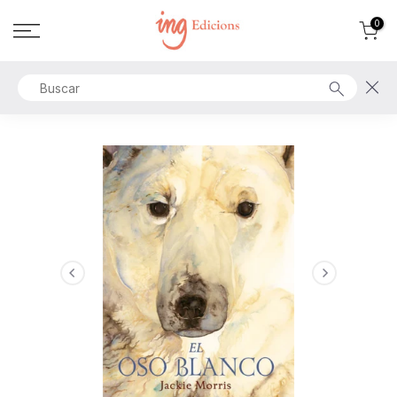
Ir
0
al
contenido