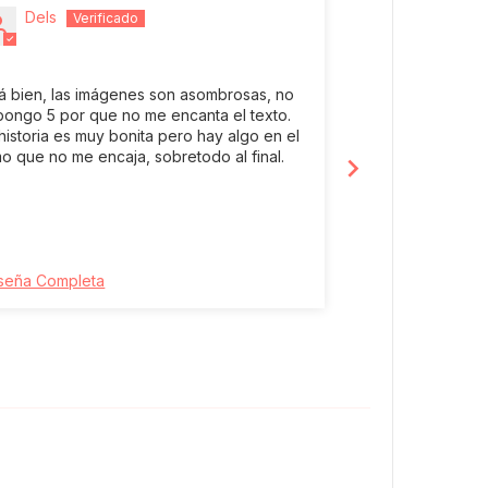
Dels
Mónica Ga
tá bien, las imágenes son asombrosas, no
Una mirada simból
pongo 5 por que no me encanta el texto.
pasar de la rueda
historia es muy bonita pero hay algo en el
que se repite, au
mo que no me encaja, sobretodo al final.
anterior.
seña Completa
Reseña Complet