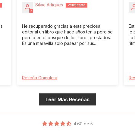
Silvia Artigues
os
He recuperado gracias a esta preciosa
Es
editorial un libro que hace años tenia pero se
le 
perdió en el bosque de los libros prestados.
La 
Es una maravilla solo pasear por sus
rit
ilustraciones y palabras, no se necesita más.
Despiertan en el niño su sensibilidad y un
conocimiento que guardan en su corazón.
Con este libro comprendes el significado del
invierno y el paso a la primavera, desde la
hondura. Lo recomiendo a pequeños y
Reseña Completa
Re
mayores.
Leer Más Reseñas
4.60 de 5