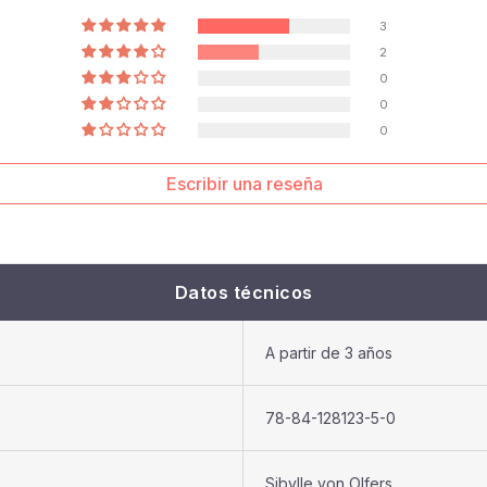
3
2
0
0
0
Escribir una reseña
Datos técnicos
A partir de 3 años
78-84-128123-5-0
Sibylle von Olfers