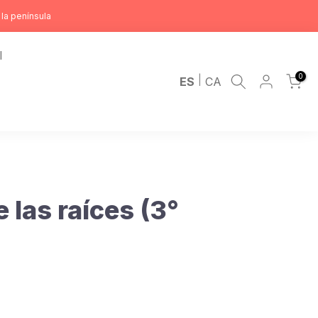
la península
l
0
|
ES
CA
 las raíces (3°