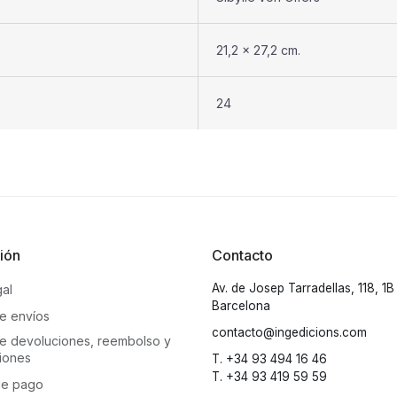
21,2 x 27,2 cm.
24
ión
Contacto
Av. de Josep Tarradellas, 118, 1
gal
Barcelona
de envíos
contacto@ingedicions.com
 de devoluciones, reembolso y
iones
T. +34 93 494 16 46
T. +34 93 419 59 59
de pago