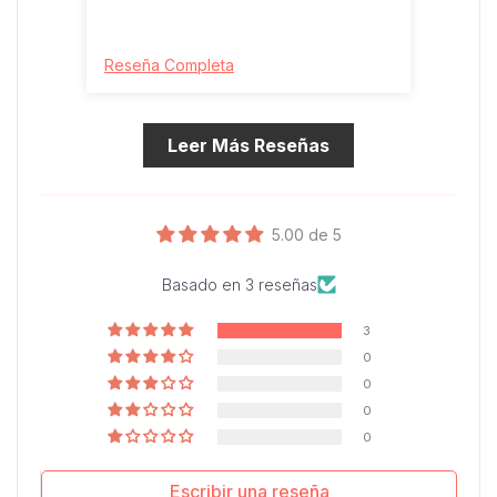
Reseña Completa
Reseñ
Leer Más Reseñas
5.00 de 5
Basado en 3 reseñas
3
0
0
0
0
Escribir una reseña