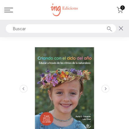
Ir
0
al
contenido