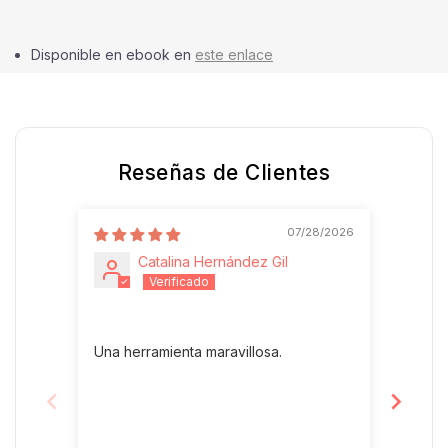
Disponible en ebook en
este enlace
Reseñas de Clientes
07/28/2026
Catalina Hernández Gil
Una herramienta maravillosa.
Está 
en prá
día, a
nota e