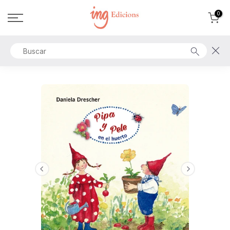
Ir
0
al
contenido