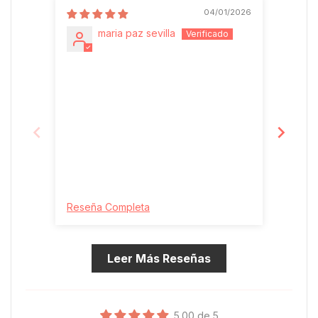
04/01/2026
maria paz sevilla
Nos en
bellís
descub
Reseña Completa
Reseñ
Leer Más Reseñas
5.00 de 5